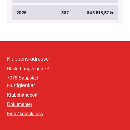
Klubbens adresse
Blisterhaugvegen 14
7078 Saupstad
Hurtiglenker
Klubbhåndbok
Dokumenter
Finn / kontakt oss